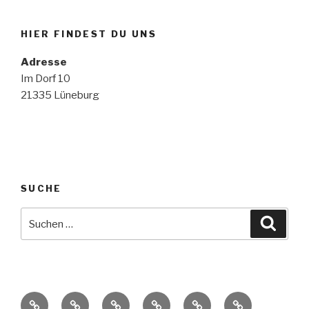
HIER FINDEST DU UNS
Adresse
Im Dorf 10
21335 Lüneburg
SUCHE
Suche
Suche
nach:
Startseite
Unser
Konzeption
Mittagessen
Die
Förderverein